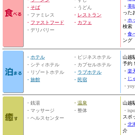
・
美
・
そば
・うどん
った
・ファミレス
・
レストラン
・
ホ
・
ファストフード
・
カフェ
検索
・デリバリー
・
食
ング
・
ホテル
・ビジネスホテル
山越
予約
・シティホテル
・カプセルホテル
・
楽
・リゾートホテル
・
ラブホテル
・
じ
・
旅館
・
民宿
・yoy
・銭湯
・
温泉
山越
・マッサージ
・整体
・is
スポ
・ヘルスセンター
・
北
介