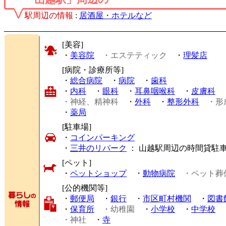
駅周辺の情報
:
居酒屋・ホテルなど
[美容]
・
美容院
・エステティック
・
理髪店
[病院・診療所等]
・
総合病院
・
病院
・
歯科
・
内科
・
眼科
・
耳鼻咽喉科
・
皮膚科
・神経、精神科
・
外科
・
整形外科
・形
・
薬局
[駐車場]
・
コインパーキング
・
三井のリパーク
： 山越駅周辺の時間貸駐
[ペット]
・
ペットショップ
・
動物病院
・ペット葬
[公的機関等]
・
郵便局
・
銀行
・
市区町村機関
・
図書
・
保育所
・幼稚園
・
小学校
・
中学校
・神社
・
寺