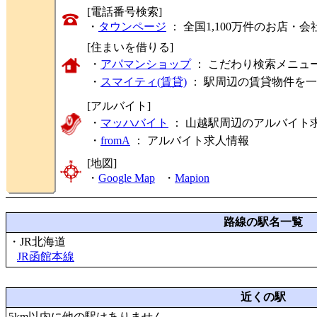
[電話番号検索]
・
タウンページ
： 全国1,100万件のお店
[住まいを借りる]
・
アパマンショップ
： こだわり検索メニュ
・
スマイティ(賃貸)
： 駅周辺の賃貸物件を
[アルバイト]
・
マッハバイト
： 山越駅周辺のアルバイト
・
fromA
：
アルバイト求人情報
[地図]
・
Google Map
・
Mapion
路線の駅名一覧
・JR北海道
JR函館本線
近くの駅
5km以内に他の駅はありません