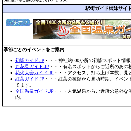
駅街ガイド姉妹サイ
季節ごとのイベントをご案内
初詣ガイド.JP
・・・神社約600か所の初詣スポット情
お花見ガイド.JP
・・・有名スポットからご近所のあの桜
花火大会ガイド.JP
・・・アクセス、打ち上げ本数、見
紅葉ガイド.JP
・・・紅葉の種類から見頃時期、イベン
てます。
全国温泉ガイド.JP
・・・人気温泉からご近所の意外な
内。