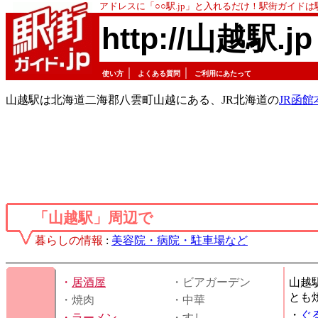
アドレスに「○○駅.jp」と入れるだけ！駅街ガイド
http://山越駅.jp
｜
｜
使い方
よくある質問
ご利用にあたって
山越駅は北海道二海郡八雲町山越にある、JR北海道の
JR函館
「山越駅」周辺で
暮らしの情報
:
美容院・病院・駐車場など
・
居酒屋
・ビアガーデン
山越
とも
・焼肉
・中華
・
ぐ
・
ラーメン
・すし