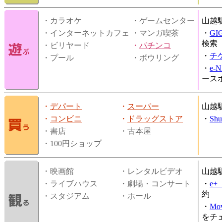
・カラオケ
・ゲームセンター
山越
・インターネットカフェ
・マンガ喫茶
・
GI
検索
・ビリヤード
・
パチンコ
・
チ
・プール
・ボウリング
・
e-
ース
・
デパート
・
スーパー
山越
・
コンビニ
・
ドラッグストア
・
Shu
・書店
・古本屋
・100円ショップ
・映画館
・レンタルビデオ
山越
・ライブハウス
・劇場・コンサート
・
e
約
・スタジアム
・ホール
・
Mov
をチ