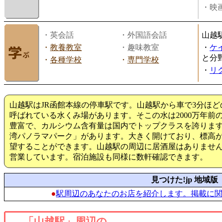
・映画
・英会話
・外国語会話
山越
・
教養教室
・趣味教室
・
ケ
と分
・
各種学校
・
専門学校
・
リ
山越駅はJR函館本線の停車駅です。山越駅から車で3分ほ
呼ばれている水くみ場があります。そこの水は2000万年前
豊富で、カルシウム含有量は国内でトップクラスを誇ります
湾パノラマパーク」があります。大きく開けており、標高が
望することができます。山越駅の周辺に居酒屋はありませ
営業しています。宿泊施設も同様に数軒確認できます。
見つけた!jp 地域版
●
駅周辺のあなたのお店を紹介します。掲載に
「山越駅」周辺の